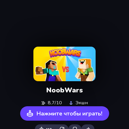
NoobWars
8,7/10
Экшн
Нажмите чтобы играть!