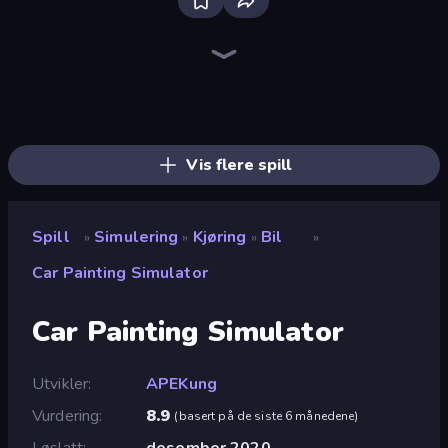
Bloxd.io
Ragdoll Archers
EvoWars.io
Veck.io
Piece of Cake: Merge and Bake
Racing Limits
Traffic Rider
Mahjongg Solitaire
Screw Out: Bolts and Nuts
Words of Wonders
Piles of Mahjong
Designville: Merge & Design
Miniblox
Space Waves
Stickman Clash
SkillWarz
Fortzone Battle Royale
Arrow Escape
Vis flere spill
Spill
Simulering
Kjøring
Bil
»
»
»
»
Car Painting Simulator
Car Painting Simulator
Utvikler
APEKung
Vurdering
8.9
(
basert på de siste 6 månedene
)
Løslatt
desember 2020