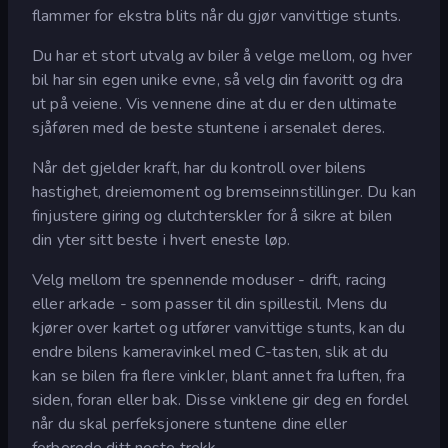
flammer for ekstra blits når du gjør vanvittige stunts.
Du har et stort utvalg av biler å velge mellom, og hver
bil har sin egen unike evne, så velg din favoritt og dra
ut på veiene. Vis vennene dine at du er den ultimate
sjåføren med de beste stuntene i arsenalet deres.
Når det gjelder kraft, har du kontroll over bilens
hastighet, dreiemoment og bremseinnstillinger. Du kan
finjustere giring og clutchterskler for å sikre at bilen
din yter sitt beste i hvert eneste løp.
Velg mellom tre spennende moduser - drift, racing
eller arkade - som passer til din spillestil. Mens du
kjører over kartet og utfører vanvittige stunts, kan du
endre bilens kameravinkel med C-tasten, slik at du
kan se bilen fra flere vinkler, blant annet fra luften, fra
siden, foran eller bak. Disse vinklene gir deg en fordel
når du skal perfeksjonere stuntene dine eller
forberede ditt neste trekk.