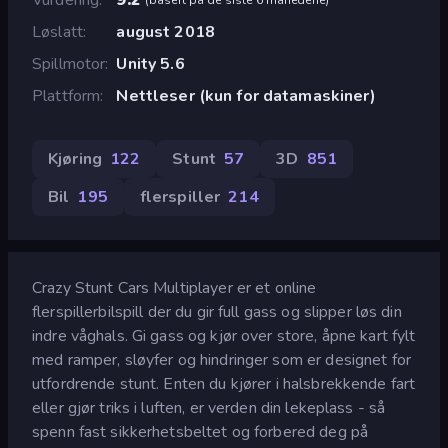
Løslatt
august 2018
Spillmotor
Unity 5.6
Plattform
Nettleser (kun for datamaskiner)
Kjøring
122
Stunt
57
3D
851
Bil
195
flerspiller
214
Crazy Stunt Cars Multiplayer er et online
flerspillerbilspill der du gir full gass og slipper løs din
indre våghals. Gi gass og kjør over store, åpne kart fylt
med ramper, sløyfer og hindringer som er designet for
utfordrende stunt. Enten du kjører i halsbrekkende fart
eller gjør triks i luften, er verden din lekeplass - så
spenn fast sikkerhetsbeltet og forbered deg på