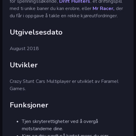
for spenningssøkende,
Drift Hunters
, et driftingspill
med ti unike baner du kan erobre, eller
Mr Racer,
der
du får i oppgave å takle en rekke kjøreutfordringer.
Utgivelsesdato
August 2018
Utvikler
Crazy Stunt Cars Multiplayer er utviklet av Faramel
Games.
Funksjoner
Tjen skryterettigheter ved å overgå
motstanderne dine.
Kjør og driv rundt på kartet mens du gjør