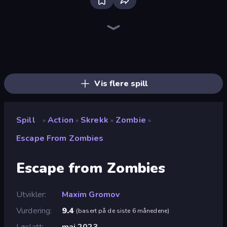
Bloxd.io
Ragdoll Archers
EvoWars.io
Piece of Cake: Merge and Bake
Veck.io
Racing Limits
Traffic Rider
Mahjongg Solitaire
Screw Out: Bolts and Nuts
Words of Wonders
Piles of Mahjong
Designville: Merge & Design
Miniblox
Space Waves
Stickman Clash
SkillWarz
Fortzone Battle Royale
Arrow Escape
Vis flere spill
Spill
Action
Skrekk
Zombie
»
»
»
»
Escape From Zombies
Escape from Zombies
Utvikler
Maxim Gromov
Vurdering
9.4
(
basert på de siste 6 månedene
)
Løslatt
mai 2023