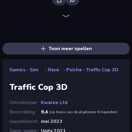
Bus Simulator: EVO
Grow A Garden | Growden.io
Bad Cat Prankster
Driving School Simulator
Prison Life
Gym Boss
Hypermarket 3D
High School Popular Girls
Trash Master
Sandbox City
Airport Security
Tram Simulator
Bus Simulator Real
Life Simulator: Road to Riches
Donut Place
Toonle
The Secret Service
Candy Packing Store
Toon meer spellen
Games
Sim
Race
Politie
Traffic Cop 3D
»
»
»
»
Traffic Cop 3D
Ontwikkelaar
Kwalee Ltd
Beoordeling
9,4
(
op basis van de afgelopen 6 maanden
)
Gepubliceerd
mei 2023
Game-engine
Unity 2021