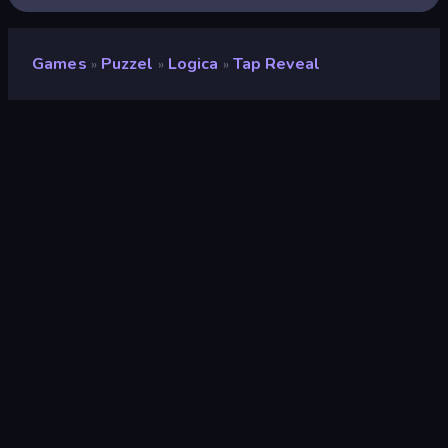
Games
Puzzel
Logica
Tap Reveal
»
»
»
Tap Reveal
Ontwikkelaar
Zeero
Beoordeling
(
op basis van de afgelopen 6
8,4
maanden
)
Gepubliceerd
juni 2025
Laatst bijgewerkt
oktober 2025
Game-engine
Unity 2022
Platformen
Browser (desktop, mobiel,
tablet), CrazyGames-app
(Android), App Store (Android)
Oriëntatie
Portret