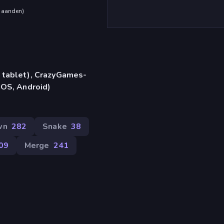
maanden
)
 tablet), CrazyGames-
iOS, Android)
wn
282
Snake
38
09
Merge
241