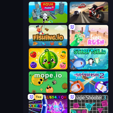
Aquapark.io
Traffic Rider
Fishing.io
Sugar Rush
Watermelon Fruit Merge Saga
Stabfish.io
Mope.io
Stabfish 2
Top