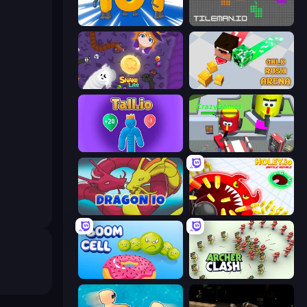
Numbers Arena
TileMan.io
Snake Lite
Gold Rush Arena
Tall.io
CleanUp.IO
Dragon.io
Holey.io Battle Royale
Boom Cell
Archer Clash