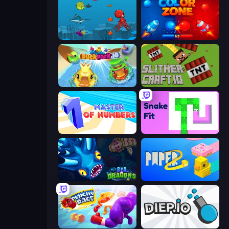
Fish Eat Fishes
Color Zone
DuckPark.io
SlitherCraft.io
Master of Numbers
Snake Fit
SeaDragons.io
Paper.io 2
Punchy Race
Diep.io