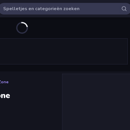
Zone
one