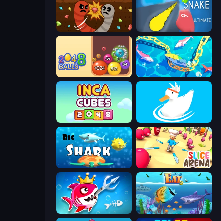
Digworm.io
Helix Snake
Crazy 2048 Balls
Deep Sea Duel
Inca Cubes 2048
Ducklings
Big Shark
Slice Arena
Fish Stab Getting Big
Let Me Eat 2: Feeding Madness