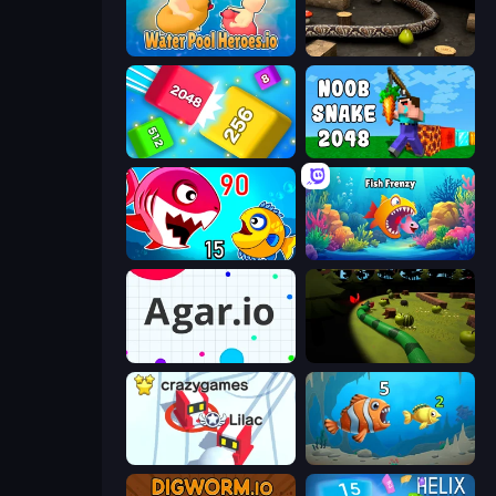
Water Pool Heroes.io
Snake 3D
Qube 2048
Noob Snake 2048
Fish Eat Getting Big
Fish Frenzy
Agar.io
Axy Snake 3D
Snowball.io
Hungry Ocean: Eat, Feed and Grow Fish