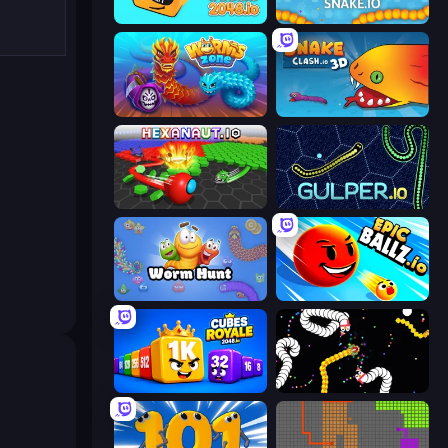
Cubes 2048.io
Snake.io
Worms.Zone
Snake Clash.io
Hexanaut.io
Gulper.io
Worm Hunt
EpicBallz.io
Cubes 2048 Royale
Worms.io