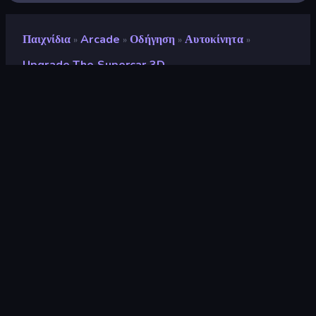
Παιχνίδια
Arcade
Οδήγηση
Αυτοκίνητα
»
»
»
»
Upgrade The Supercar 3D
Upgrade the Supercar 3D
Προγραμματιστής
C Games
Αξιολόγηση
8,9
(
με βάση τους τελευταίους 6 μήνες
)
Κυκλοφόρησε
Οκτώβριος 2025
Τελευταία ενημέρωση
Νοέμβριος 2025
Μηχανή παιχνιδιών
Unity 2022
Πλατφόρμες
Πρόγραμμα περιήγησης
(επιτραπέζιος υπολογιστής,
κινητό, tablet), Εφαρμογή
CrazyGames (iOS, Android)