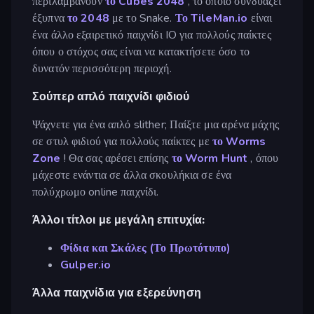
περιλαμβάνουν
το Cubes 2048
, το οποίο συνδυάζει
έξυπνα
το 2048
με το Snake.
Το TileMan.io
είναι
ένα άλλο εξαιρετικό παιχνίδι IO για πολλούς παίκτες
όπου ο στόχος σας είναι να κατακτήσετε όσο το
δυνατόν περισσότερη περιοχή.
Σούπερ απλό παιχνίδι φιδιού
Ψάχνετε για ένα απλό slither; Παίξτε μια αρένα μάχης
σε στυλ φιδιού για πολλούς παίκτες με
το Worms
Zone
! Θα σας αρέσει επίσης
το Worm Hunt
, όπου
μάχεστε ενάντια σε άλλα σκουλήκια σε ένα
πολύχρωμο online παιχνίδι.
Άλλοι τίτλοι με μεγάλη επιτυχία:
Φίδια και Σκάλες (Το Πρωτότυπο)
Gulper.io
Άλλα παιχνίδια για εξερεύνηση