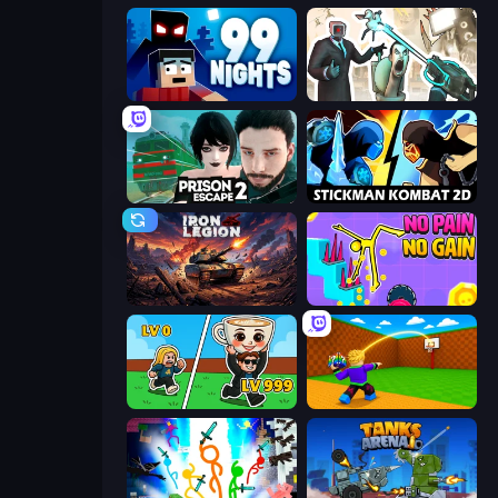
99 Nights (Bloxd.io)
Skibidi Toilets: Infection
Prison Escape 2
Stickman Kombat 2D
Iron Legion
No Pain No Gain - Ragdoll Sandbox
Brainrot Arena Online
Throw a Lucky Block