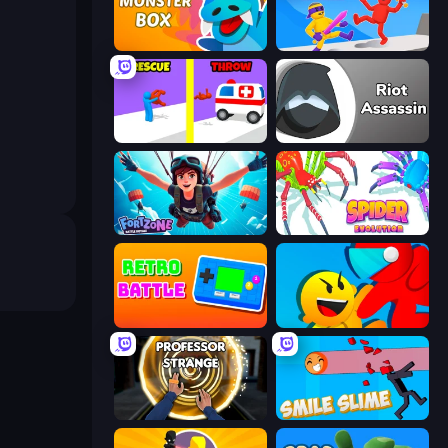
Monster Box
Ragdoll Ninja: Imposter Hero
Rescue Throw
Riot Assassin
Fortzone Battle Royale
Spider Evolution: Runner Game
Retro Battle
Riot Escape
Professor Strange
Smile Slime