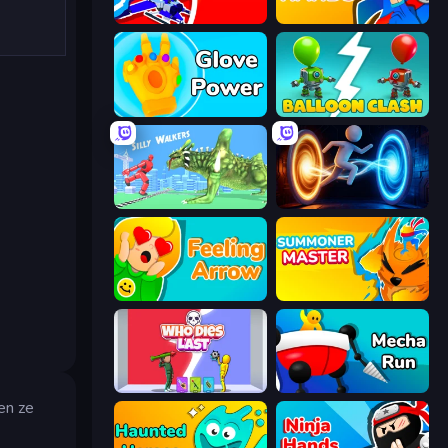
Robo Runner
Ninja Hands
Glove Power
Balloon Clash
Silly Walkers
Portal Escape
Feeling Arrow
Summoner Master
Who Dies Last?
Mecha Run
en ze