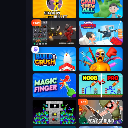
Shadow Bullet
Grab Them All
Hot
Last Play: Ragdoll Sandbox
Swing Monster: Decisive Battle
Build and Crush
Fun Ragdoll Challenge!
Magic Finger 3D
DOP Noob: Draw to Save
Hot
Stick Epic Fighter
Playground