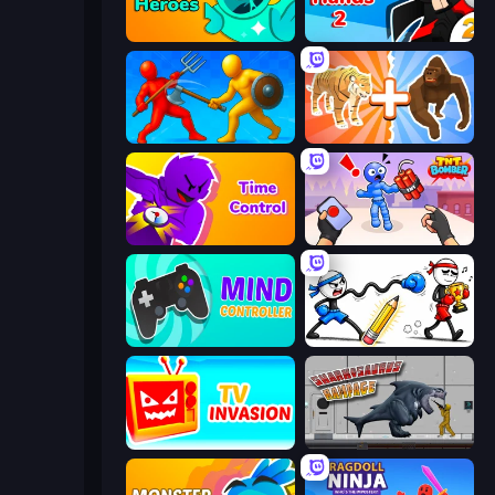
Haunted Heroes
Ninja Hands 2
Epic Sword Battle! Fight in Arena
Animal DNA Run
Time Control!
TNT Bomber
Mind Controller
Doodle Smash
TV Invasion
Sharkosaurus Rampage