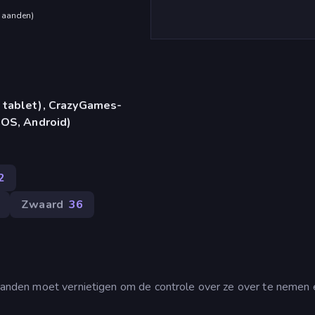
maanden
)
 tablet), CrazyGames-
iOS, Android)
2
Zwaard
36
vijanden moet vernietigen om de controle over ze over te nemen 