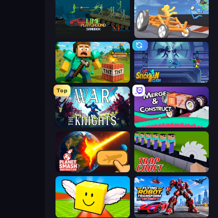
Lime Playground Sandbox
Draw Crash Race
Voxel Playground: Ragdoll Noob
Stickman Clash
Top
War the Knights
Merge & Construct
Planet Smash Destruction
Trap Craft
Lucky Brainrot Blocks Online
Flying Robot Transform Car Games