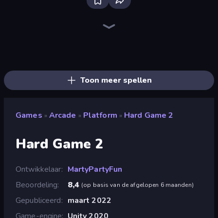
EvoWars.io
Mahjongg Solitaire
Smash Karts
Four Colors
Skydom
Ludo King
8 Ball Billiards Classic
Word Wipe
Paper.io 2
EvoWorld.io (FlyOrDie.io)
Free Kick Classic (3D Free Kick)
Spider Solitaire 2 Suits
Table Tennis World Tour
Gulper.io
StarBlast
Block Champ
Firestone – Idle Clicker Online RPG
Wordmeister
Toon meer spellen
Games
Arcade
Platform
Hard Game 2
»
»
»
Hard Game 2
Ontwikkelaar
MartyPartyFun
Beoordeling
8,4
(
op basis van de afgelopen 6 maanden
)
Gepubliceerd
maart 2022
Game-engine
Unity 2020