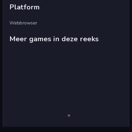
Platform
Webbrowser
Meer games in deze reeks
Grow
Grow
Valley
RPG
Grow
Grow
Alleen
desktop
Cube
Tower