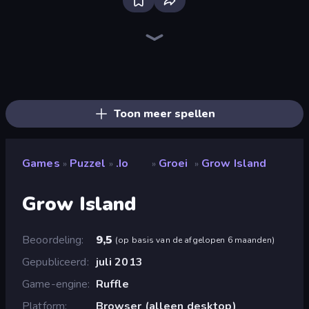
Screw Out: Bolts and Nuts
Skydom
Piles of Mahjong
Block Blaster
Arrow Escape
Detective IQ 3
Thief Puzzle
Gomu Goman
Mansion Tale: Merge Secrets
Piece of Cake: Merge and Bake
Knock Your Mind
Wood Block Journey
Designville: Merge & Design
Blocks and that’s it
The Visitor
TenTrix
Square Punki Long Hand
Skydom: Reforged
Toon meer spellen
Games
Puzzel
.io
Groei
Grow Island
»
»
»
»
Grow Island
Beoordeling
9,5
(
op basis van de afgelopen 6 maanden
)
Gepubliceerd
juli 2013
Game-engine
Ruffle
Platform
Browser (alleen desktop)