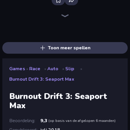
Bloxd.io
Ragdoll Archers
EvoWars.io
Veck.io
Piece of Cake: Merge and Bake
Racing Limits
Traffic Rider
Mahjongg Solitaire
Screw Out: Bolts and Nuts
Words of Wonders
Piles of Mahjong
Designville: Merge & Design
Miniblox
Space Waves
Stickman Clash
SkillWarz
Fortzone Battle Royale
Arrow Escape
Toon meer spellen
Games
Race
Auto
Slip
»
»
»
»
Burnout Drift 3: Seaport Max
Burnout Drift 3: Seaport
Max
Beoordeling
9,3
(
op basis van de afgelopen 6 maanden
)
Gepubliceerd
juli 2018