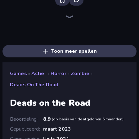
Throw a Lucky Block
Stickman Rebirth
Brainrot Arena Online
Mr. Dude: Online Multiverse Challenge
Haunted School
Lucky Brainrot Blocks Online
Playground
Boom Slingers ReBoom
Save Memerots: Acid Lava lake
Stickman Clash
Catch Brainrots From Bosses
Obby - BrainWave
Ultimate Evolution
Obby Escape from Tsunami Brainrot
Escape Cave For Brainrot
Escape Tsunami Brainrot
Obby: Dig Brainrots
Dye Hard
Toon meer spellen
Games
Actie
Horror
Zombie
»
»
»
»
Deads On The Road
Deads on the Road
Beoordeling
8,9
(
op basis van de afgelopen 6 maanden
)
Gepubliceerd
maart 2023
Game-engine
Unity 2021