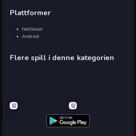
Plattformer
Nettleser
Android
Flere spill i denne kategorien
Senya
Senya
and
and
Oscar
Oscar:
vs
Pirate
Zombies
Island