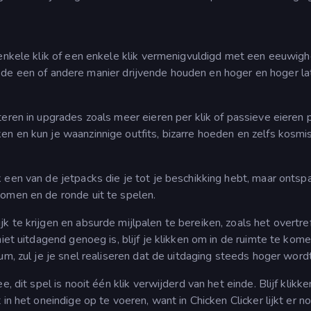
enkele klik of een enkele klik vermenigvuldigd met een eeuwighe
p op de een of andere manier drijvende houden en hoger en hoger l
eren in upgrades zoals meer eieren per klik of passieve eieren 
n en kun je waanzinnige outfits, bizarre hoeden en zelfs kosmi
een van de jetpacks die je tot je beschikking hebt, maar ontspa
omen en de ronde uit te spelen.
k te krijgen en absurde mijlpalen te bereiken, zoals het overtre
iet uitdagend genoeg is, blijf je klikken om in de ruimte te kome
um, zul je je snel realiseren dat de uitdaging steeds hoger wordt
, dit spel is nooit één klik verwijderd van het einde. Blijf klikk
in het oneindige op te voeren, want in Chicken Clicker lijkt er n