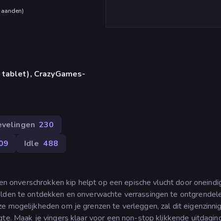
maanden
)
 tablet), CrazyGames-
evelingen
230
09
Idle
488
 een onverschrokken kip helpt op een epische vlucht door oneindi
elden te ontdekken en onverwachte verrassingen te ontgrendel
ze mogelijkheden om je grenzen te verleggen, zal dit eigenzinni
gte. Maak je vingers klaar voor een non-stop klikkende uitdaging