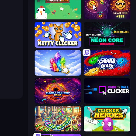
The MachinEGG
Dominate All Shapes
Kitty Clicker
Neon Core Breaker
Crystalia Idle Clicker
Liquid Swarm
Planet Destroy Idle
Cube vs Ball Clicker
Money Factory: Tycoon Idle Game
Clicker Heroes