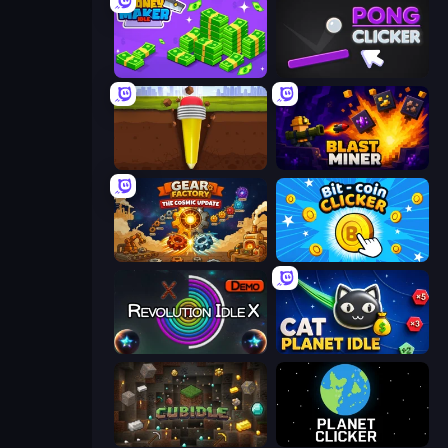
Money Maker Idle
Pong Clicker
Pen Dig
Blast Miner
Gear Factory
Bit-coin Clicker
Revolution Idle X
Cat Planet Idle
Cubidle
Planet Clicker