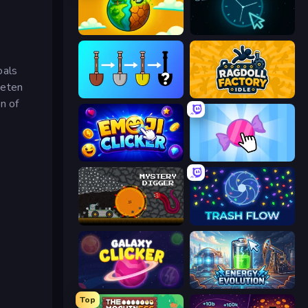
Land Explorers: Merge & Build
Clock Clicker
oals
neten
Merge Tools - Merge and Dig
Ragdoll Factory Idle
n of
Emoji Clickers
Candy Clicker 2
Mystery Digger
Trash Flow
Galaxy Clicker
Energy Evolution
Top