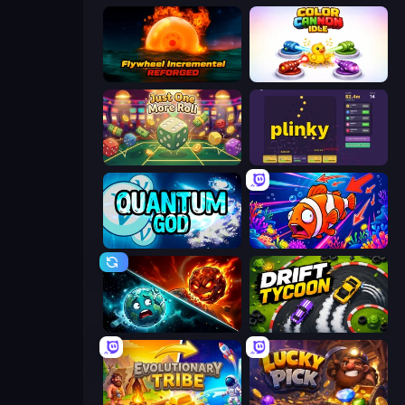
Flywheel Incremental: Reforged
Color Cannon Idle
Just One More Roll
Plinky
Quantum God
Fish Catch Idle
PlanetCrush 2
Drift Tycoon