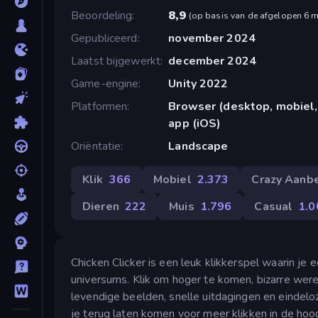
Beoordeling
8,9
(
op basis van de afgelopen 6 
Gepubliceerd
november 2024
Laatst bijgewerkt
december 2024
Game-engine
Unity 2022
Platformen
Browser (desktop, mobiel,
app (iOS)
Oriëntatie
Landscape
Klik
366
Mobiel
2.373
Crazy Aanb
Dieren
222
Muis
1.796
Casual
1.0
Chicken Clicker is een leuk klikkerspel waarin je
universums. Klik om hoger te komen, bizarre wer
levendige beelden, snelle uitdagingen en eindelo
je terug laten komen voor meer klikken in de hoo