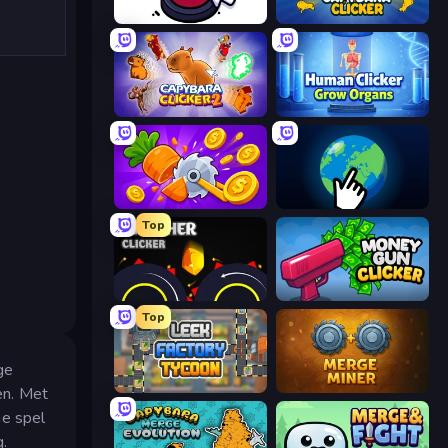
Click Click Clicker
Capybara Clicker
Capybara Clicker 2
Human Clicker: Grow Organs
Farm Ring Idle
Planet Clicker 2
Top
Crusher Clicker
Money Gun Clicker
Top
ge
Leek Factory Tycoon
Merge Miner
en. Met
ge spel
.