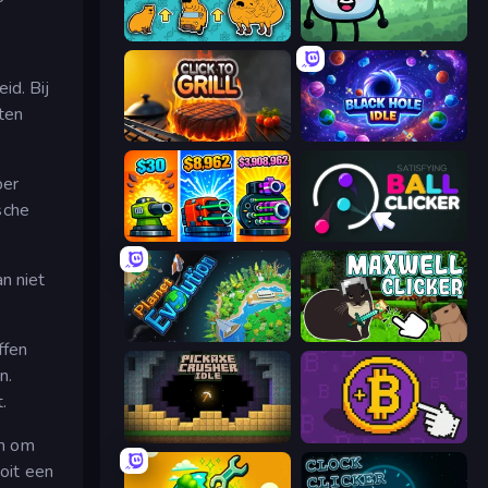
Capybara Merge Evolution
Merge & Fight
id. Bij
aten
Click To Grill
Black Hole Idle
per
sche
Pumpkin Defense: Merge Cannon
Satisfying Ball Clicker
n niet
Planet Evolution: Idle Clicker
Maxwell Clicker
ffen
n.
.
Pickaxe Crusher Idle
Money Maker
en om
ooit een