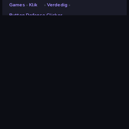
Games
Klik
Verdedig
»
»
»
Button Defense Clicker
Button Defense Clicker
Ontwikkelaar
Blacktabb Games
Beoordeling
(
op basis van de afgelopen 6
8,7
maanden
)
Gepubliceerd
oktober 2024
Laatst bijgewerkt
november 2024
Game-engine
Unity 2022
Platformen
Browser (desktop, mobiel,
tablet), CrazyGames-app
(Android)
Oriëntatie
Landscape