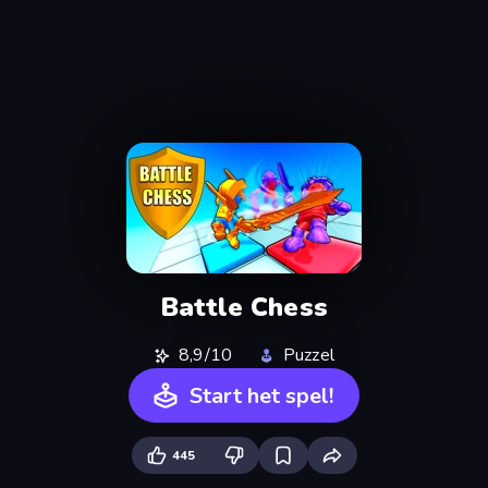
Battle Chess
8,9/10
Puzzel
Start het spel!
445