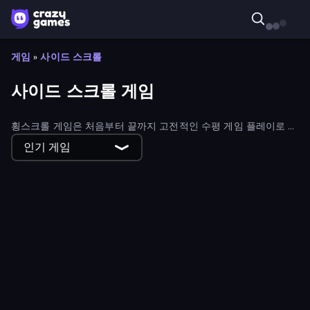
게임
»
사이드 스크롤
사이드 스크롤 게임
횡스크롤 게임은 처음부터 끝까지 고전적인 수평 게임 플레이로 향
수를 불러일으키는 아케이드 시대로 돌아가게 해줍니다. 오래된 게
인기 게임
임과 새로운 게임을 살펴보세요.
Big Hit Football
Horseback Survival
Monster School 3
Obby With Friends: Draw and Jump
Stickman Parkour Master
Moto X3M 6: Spooky Land
Stickman vs Villager: Save the Girl
Jelly Dash
Age Of War
Airborne Motocross
Stickman Skate: 360 Epic City
The Cargo
Steve's World
Runic Curse
Stickman Zombie vs Stickman Hero
Baby Chicco Adventures
Eat & Grow Fish
Bomber XXL
Honk
Sunset Bike Racing
Noob vs Pro 4: Lucky Block
Knight Hero Adventure Idle RPG
Ringo Starfish
Moto Maniac 3
Hill Climb on Moto Bike
Red Stickman vs Monster School 2
Desert Rally
TankCraft
Hard Wheels
Cycle Extreme
Trials Ice Ride
Hill Racing
Alpha Guns
SYNTAXIA
Jetpack Joyride
Red Stickman vs Monster School