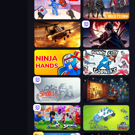
TNT Bomber
Bulletstorm
Heli Military Base
Samurai's Shadow
Ninja Hands
Funny City: Gopniks
Gameloft Sports Minigame Collection
Container Auction
Sportia Football Cup
Machine Eater