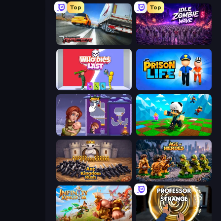
Top
Top
Traffic Racer
Idle Zombie Wave: Survivors
Who Dies Last?
Prison Life
Home Pin 2
Robby: Many Games
Ant Kingdom Rush
Age of Heroes