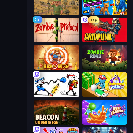
Army Base Of America
Ultimate Evolution
Top
Zombie Protocol
Gridpunk - 3v3 Battle Royale
Kick the Buddy
Zombie Road
Doodle Smash
Doctor Hero
Beacon Under Siege
Dye Hard