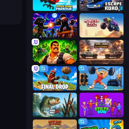
Office Chair Parkour
Escape Road 3
Base Obby: Zombie Defense
Monster Truck Evolution
Zombie Lab Escape
Cars with Guns: Wasteland Showdown
Final Drop
Gym Boss
Fishing Anomaly
Stilts Run