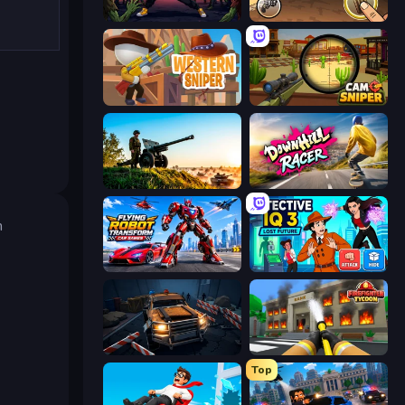
Sword Master: Shadow Hunter
Earn to Die: Zombie Ride
Western Sniper
Camo Sniper
Artillery Vs Tanks
Downhill Racer
h
Flying Robot Transform Car Games
Detective IQ 3
Cars vs Zombies
Obby: Firefighter Tycoon
Top