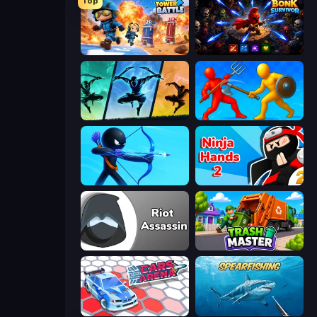
Top
Tower Battle
Bonk Survivor: Roguelike
Shadow Ninja Revenge
Epic Sword Battle! Fight in Arena
Archers Random
Ninja Hands 2
Riot Assassin
Trash Master
Cars Arena
Spearfishing