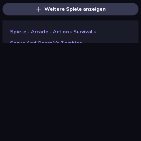
Weitere Spiele anzeigen
Spiele
Arcade
Action
Survival
»
»
»
»
Senya And Oscar Vs Zombies
Senya and Oscar vs
Zombies
Entwickler
dennatolich
Bewertung
9,3
(
basierend auf den letzten 6 Monaten
)
Veröffentlicht
Oktober 2023
Spiel-Engine
Unity 2022
Plattformen
Browser (Desktop, Mobilgerät,
Tablet), CrazyGames App