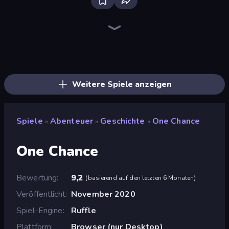
Bloxd.io
Ragdoll Archers
EvoWars.io
Veck.io
Piece of Cake: Merge and Bake
Racing Limits
Traffic Rider
Mahjongg Solitaire
Screw Out: Bolts and Nuts
Words of Wonders
Piles of Mahjong
Designville: Merge & Design
Miniblox
Space Waves
Stickman Clash
SkillWarz
Fortzone Battle Royale
Arrow Escape
Weitere Spiele anzeigen
Spiele
Abenteuer
Geschichte
One Chance
»
»
»
One Chance
Bewertung
9,2
(
basierend auf den letzten 6 Monaten
)
Veröffentlicht
November 2020
Spiel-Engine
Ruffle
Plattform
Browser (nur Desktop)