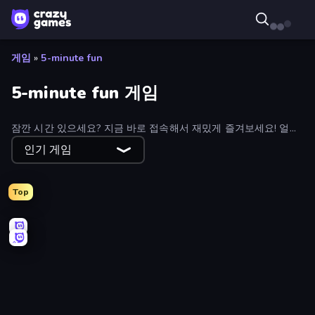
게임
»
5-minute fun
5-minute fun 게임
잠깐 시간 있으세요? 지금 바로 접속해서 재밌게 즐겨보세요! 얼마
나 오래 머무르게 될지 한번 확인해 보세요.
인기 게임
Top
Holey.io Battle Royale
Count Masters: Stickman Games
Splotch!
Bridge Race
Draw Climber
Pottery Master
Sky Riders
Aquapark.io
Mafia Takedown
One Line
Stellar Swarm
Dalgona Candy Honeycomb Cookie
Screamals
Cozy Golf
Smash Badminton
Jetpack Jump
Fish Orbit
Teeth Runner