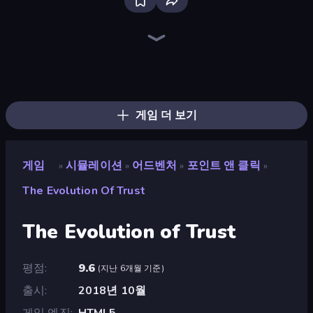
Bloxd.io
Ragdoll Archers
EvoWars.io
Veck.io
Piece of Cake: Merge and Bake
Racing Limits
Traffic Rider
Mahjongg Solitaire
Screw Out: Bolts and Nuts
Words of Wonders
Piles of Mahjong
Designville: Merge & Design
Miniblox
Space Waves
Stickman Clash
SkillWarz
Fortzone Battle Royale
Arrow Escape
게임 더 보기
게임
시뮬레이션
어드벤처
포인트 앤 클릭
»
»
»
»
The Evolution Of Trust
The Evolution of Trust
평점
9.6
(
지난 6개월 기준
)
출시
2018년 10월
게임 엔진
HTML5