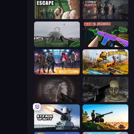
Prison Escape
Zombie Hunter
Flakmeister
War V: Survivor
Bulletstorm
Jungle Deer Hunting
Portal Of Doom: Undead Rising
C-Virus Game: Outbreak
Attack of Duty
Artillery Vs Tanks