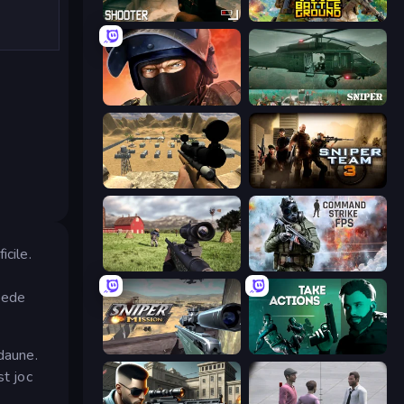
BodyCamera Shooter
The Battleground
Bullet Force
SNIPER
Ghost Sniper
Sniper Team 3
icile.
Dead Zed
Command Strike FPS
epede
Sniper Mission
Take Actions
 daune.
st joc