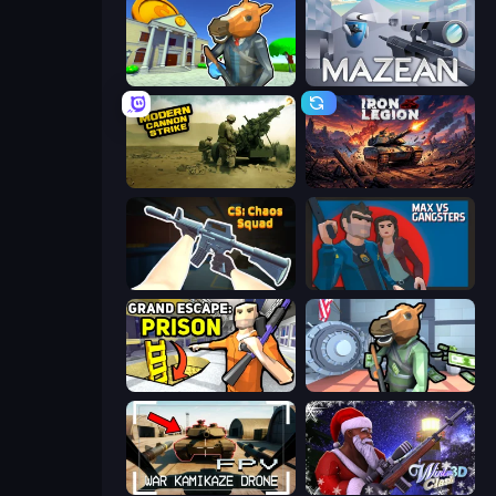
Bank Robbery 3
Mazean
Modern Cannon Strike
Iron Legion
CS: Chaos Squad
Max vs Gangsters
Grand Escape: Prison
Bank Robbery
FPV War Kamikaze Drone
Winter Clash 3D