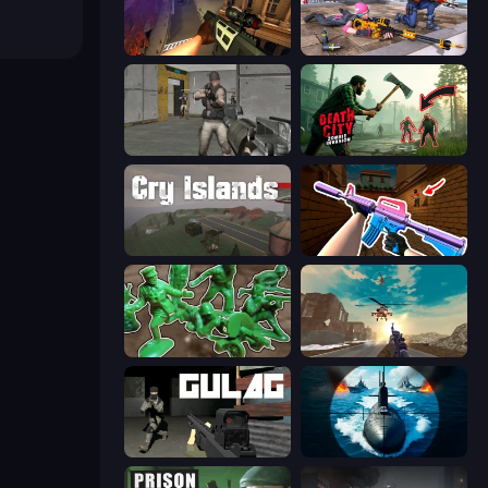
Sniper Strike
FPS Commando Gun Shooting Game
Warfare Area
Death City Zombie Invasion
Cry Islands
KS Z
Soldiers - Capture and Control!
Grandfather Road Chase: Shooter
Gulag
Ships Battlefield 3D