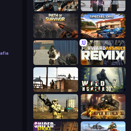
Sure Shot
Sniper Assassin - Government Agent
Path of Survivor
Special Ops: GO
afia
Masked Forces
Forward Assault Remix
Lethal Sniper 3D: Army Soldier
Wild Hunter 3D
Mountain Operation
Sniper Attack 3D: Shooting War