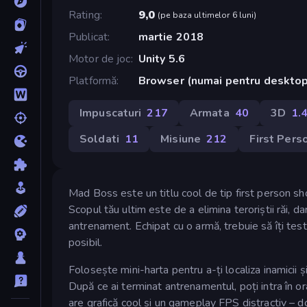
Rating
9,0
(
pe baza ultimelor 6 luni
)
Publicat
martie 2018
Motor de joc
Unity 5.6
Platformă
Browser (numai pentru deskto
Impuscaturi
217
Armata
40
3D
1.
Soldati
11
Misiune
212
First Pers
Mad Boss este un titlu cool de tip first person shoot
Scopul tău ultim este de a elimina teroriștii răi, d
antrenament. Echipat cu o armă, trebuie să îți teste
posibil.
Folosește mini-harta pentru a-ți localiza inamicii ș
După ce ai terminat antrenamentul, poți intra în oraș
are grafică cool și un gameplay FPS distractiv – do