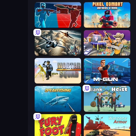
Battle of the Soldiers: Red vs Blue
Pixel Combat: Zombies Strike
Aces of the Sky: Epic Dogfights
Casino Robbery
Mortar Squad
Muscle Gun.IO
Spearfishing
Bank Heist