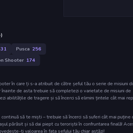
p)
431
Pusca
256
on Shooter
174
er în care ți s-a atribuit de către șeful tău o serie de misiuni dif
ar înainte de asta trebuie să completezi o varietate de misiuni de
zi abilitățile de tragere și să încerci să elimini țintele cât mai r
i continuă să te miști – trebuie să încerci să suferi cât mai puține
ul părăsit și să dai piept cu teroriștii în confruntarea finală! Ace
vedește-ți valoarea în fața șefului tău chiar astăzi!