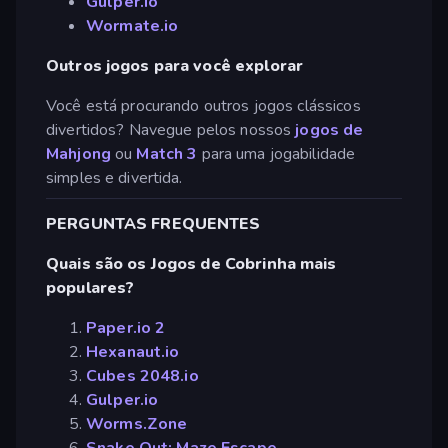
Gulper.io
Wormate.io
Outros jogos para você explorar
Você está procurando outros jogos clássicos
divertidos? Navegue pelos nossos
jogos de
Mahjong
ou
Match 3
para uma jogabilidade
simples e divertida.
PERGUNTAS FREQUENTES
Quais são os Jogos de Cobrinha mais
populares?
Paper.io 2
Hexanaut.io
Cubes 2048.io
Gulper.io
Worms.Zone
Snake Out: Maze Escape