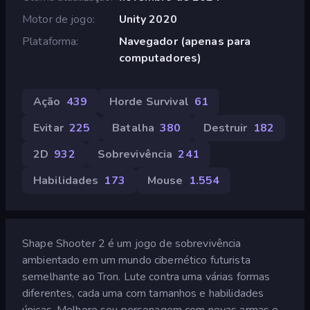
Motor de jogo
Unity 2020
Plataforma
Navegador (apenas para
computadores)
Ação
439
Horde Survival
61
Evitar
225
Batalha
380
Destruir
182
2D
932
Sobrevivência
241
Habilidades
173
Mouse
1.554
Shape Shooter 2 é um jogo de sobrevivência
ambientado em um mundo cibernético futurista
semelhante ao Tron. Lute contra uma várias formas
diferentes, cada uma com tamanhos e habilidades
únicas. Melhore seu personagem com novas armas e