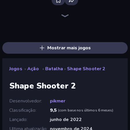
Bloxd.io
Ragdoll Archers
EvoWars.io
Piece of Cake: Merge and Bake
Veck.io
Racing Limits
Traffic Rider
Mahjongg Solitaire
Screw Out: Bolts and Nuts
Words of Wonders
Piles of Mahjong
Designville: Merge & Design
Miniblox
Space Waves
Stickman Clash
SkillWarz
Fortzone Battle Royale
Arrow Escape
Mostrar mais jogos
Jogos
Ação
Batalha
Shape Shooter 2
»
»
»
Shape Shooter 2
Desenvolvedor
pikmer
Classificação
9,5
(
com base nos últimos 6 meses
)
Lançado
junho de 2022
Ultima atualização
novembro de 2024