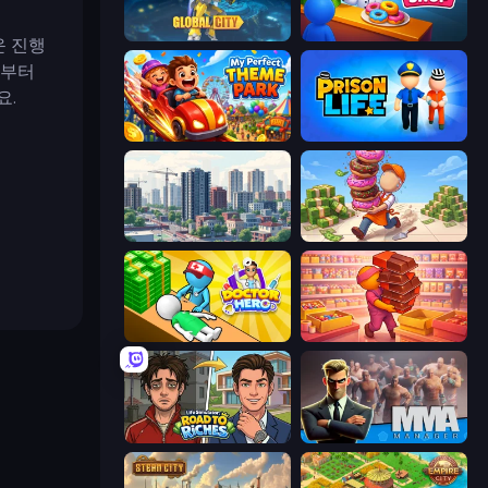
Global City
My Cake Shop
운 진행
음부터
요.
My Perfect Theme Park
Prison Life
SuperCity 3D
Donut Place
Doctor Hero
Candy Packing Store
Life Simulator: Road to Riches
MMA Manager 2