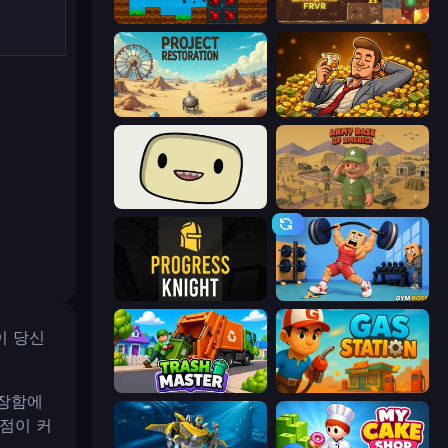
Aqua Miner: Underwater Drilling Game
Gold Digger FRVR
Project Restoration
Idle Billionaire Tycoon
SuperWEIRD
Army Base Of America
Progress Knight
Gym Boss
이 당신
Trash Master
Gas Station
성장함에
상점이 커