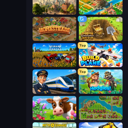
Steam City
Empire City
Homesteads: Dream Farm
Digging Simulator: Hole Craft
Top
Field Master
Build A Plane
Top
Idle Train Empire Tycoon
Hedgies
Country Life Meadows
City Idle