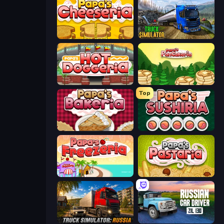
Papa's Cheeseria
Truck Driving Simulator Game
Papa's Hot Doggeria
Papa's Pancakeria
Top
Papa's Bakeria
Papa's Sushiria
Papa's Freezeria
Papa's Pastaria
Truck Simulator: Russia
Russian Car Driver ZIL 130