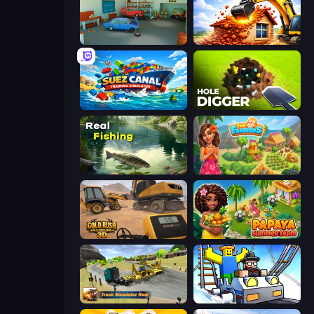
Retro Garage
City Constructor
Suez Canal Training Simulator
Hole Digger
Real Fishing Simulator
The Farmers
Gold Rush: Gold Simulator 3D
Papaya Summer Farm
Truck Simulator Real
Obby: Ride Carts