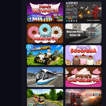
Papa's Wingeria
Last Play: Ragdoll Sandbox
Papa's Donuteria
Moscow Metro Driver 3D
Mechacraft.io
Papa's Scooperia
Tram Simulator
Papas Cupcakeria