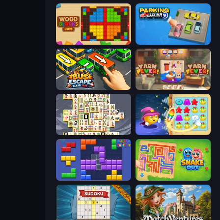
Wood Blocks Jam
Parking Jam
Bus Escape: Clear Jam
Yarn Fever! Unravel Puzzle
Mahjong Titans
Candy Riddles
Blocks and that’s it
Snake Out: Maze Escape