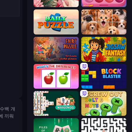
Favorite Puzzles
Piece of Cake: Merge and Bake
Daily Puzzle
Jigpic Solitaire
Fairy Puzzle
Jigsaw Fantasy
What's The Difference?
Block Blaster
 수백 개
Mahjongg Solitaire
Screw Out: Bolts and Nuts
에 끼워