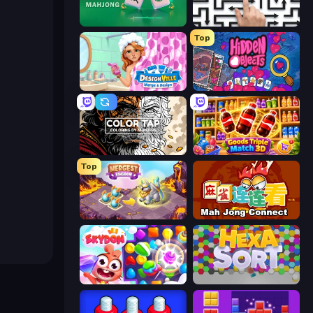
Piles of Mahjong
Arrow Escape: Puzzle
Top
Designville: Merge & Design
Hidden Objects
Color Tap: Coloring by Numbers
Goods Triple Match 3D
Top
Mergest Kingdom
Mahjong Connect (Legacy)
Skydom
Hexa Sort