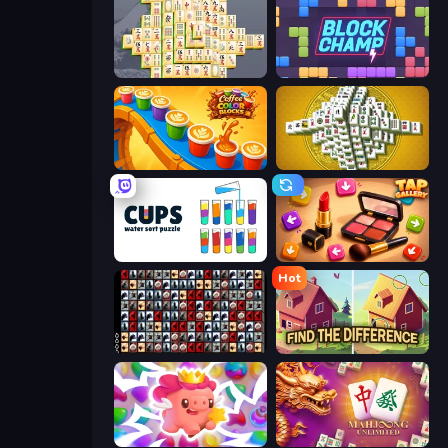
Mahjong Online
Block Champ
Coffee Color Blocks
Mahjong Tower
Cups - Water Sort Puzzle
Tap Gallery
Hot
War Mahjong
Find The Difference
Match Arena
Mahjong Unlimited