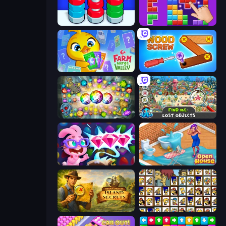
Nuts Puzzle: Sort By Color
BlockBuster Puzzle
Farm Merge Valley
Wood Screw: Bolts Puzzle
Forgotten Treasure 2
Find Me: Lost Objects
Skydom: Reforged
Open House
Hidden Objects: Island Secrets
Tiles of the Simpsons