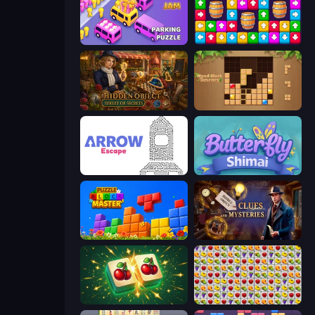
Car OUT! Jam Parking Puzzle
Tap Away Story
Hidden Object: Street Of Secrets
Wood Block Journey
Arrow Escape
Butterfly Shimai
Puzzle Block Master
Hidden Object: Clues and Mysteries
Mahjong Puzzle: Tile Match
Same Game Fruit Collapse