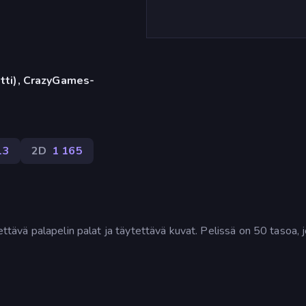
etti), CrazyGames-
13
2D
1 165
ettävä palapelin palat ja täytettävä kuvat. Pelissä on 50 tasoa, 