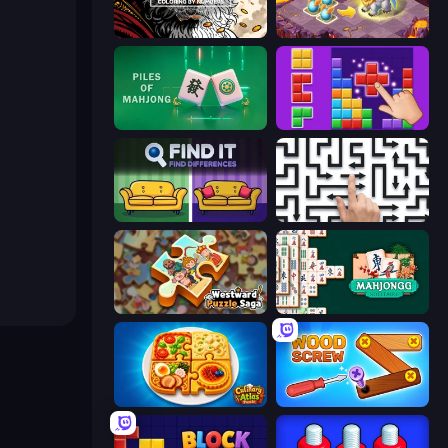
Color Tap: Coloring by Numbers
Mergest Kingdom
Piles of Mahjong
BlockBuster Puzzle
Find It - Find The Differences
Arrow Escape: Puzzle
Westward Puzzle Saga
Mahjongg Solitaire
Culinary Atlas
Wood Screw: Bolts Puzzle