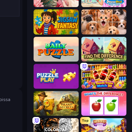
Favorite Puzzles
Designville: Merge & Design
Jigsaw Fantasy
Jigpic Solitaire
Daily Puzzle
Find The Difference
Puzzle Play
Goods Triple Match 3D
joissa
Hidden Objects: Island Secrets
What's The Difference?
Top