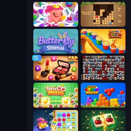
Match Arena
Wood Block Journey
Butterfly Shimai
Coffee Color Blocks
Tap Gallery
War Mahjong
Tasty Match: Mahjong Pairs
Puzzle Block Master