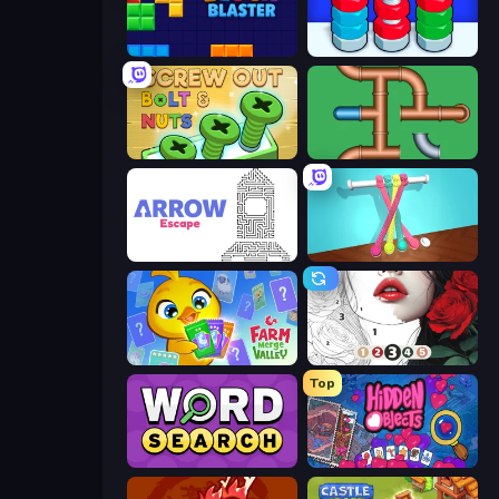
Block Blaster
Nuts Puzzle: Sort By Color
Screw Out: Bolts and Nuts
Plumber Pipe Out
Arrow Escape
Tangle Master
Farm Merge Valley
Numicolor
Top
Daily Word Search
Hidden Objects