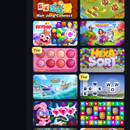
Mahjong Connect (Legacy)
Castle Craft
Skydom
Fairyland Merge & Magic
Top
Piece of Cake: Merge and Bake
Hexa Sort
Top
Tropical Merge
Words of Wonders
Skydom: Reforged
Tap Away Story