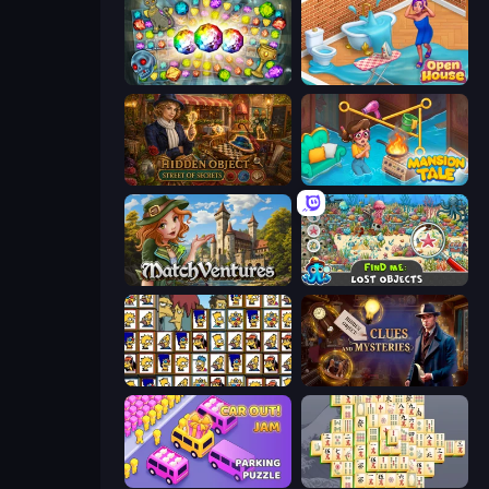
Forgotten Treasure 2
Open House
Hidden Object: Street Of Secrets
Mansion Tale: Merge Secrets
MatchVentures
Find Me: Lost Objects
Tiles of the Simpsons
Hidden Object: Clues and Mysteries
Car OUT! Jam Parking Puzzle
Mahjong Online