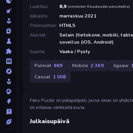
Luokitus
8,9
(
viimeisten 6 kuukauden perusteella
)
Julkaistu
marraskuu 2021
Pelimoottori
HTML5
Alustat
Selain (tietokone, mobiili, tabl
sovellus (iOS, Android)
Suunta
Vaaka / Pysty
Pulmat
669
Mobile
2 369
Jigsaw
Casual
1 008
Fairy Puzzle on palapelipeli, jossa sinun on yhdist
on erilaisia värikkäitä kuvia.
Julkaisupäivä