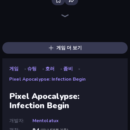
Bloxd.io
Ragdoll Archers
EvoWars.io
Veck.io
Piece of Cake: Merge and Bake
Racing Limits
Traffic Rider
Mahjongg Solitaire
Screw Out: Bolts and Nuts
Words of Wonders
Piles of Mahjong
Stickman Clash
Miniblox
Designville: Merge & Design
Space Waves
SkillWarz
Fortzone Battle Royale
Arrow Escape
게임 더 보기
게임
슈팅
호러
좀비
»
»
»
»
Pixel Apocalypse: Infection Begin
Pixel Apocalypse:
Infection Begin
개발자
Mentolatux
평점
9.4
(
지난 6개월 기준
)