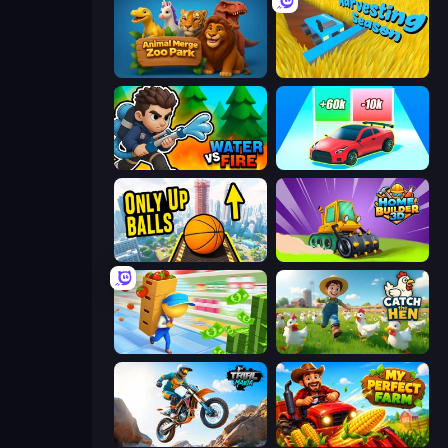
Animal Merge Zoo Park
Harvesting Season
Water vs Fire
Upgrade the Supercar 3D
Only Up Balls
Home Builder 3D
Supermarket Empire
Catch the Hen
Trial Mania
My Perfect Farm