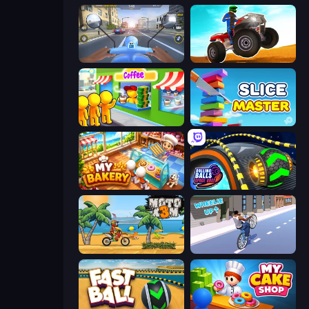
Moto Racing Club
ATV Ultimate Offroad
Coffee Idle
Slice Master
My bakery
Rolling Balls Space Race
Moto X3M
Wheelie Up