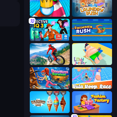
Aquapark Balls Party
Laundry Rush
Detective IQ 3
Swimmer Rush
Riders Downhill Racing
Lazy Jumper
Underwater Survival
Hula Hoop Race
Ice Cream Inc.
Fashion Factory