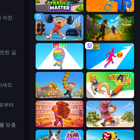
Trash Master
Police Evolution Idle
를 자전
Gym Boss
Island of Treasures
안전한 길
Man Runner 2048
Twerk Race 3D
하세요.
Burger Life
What a Leg
도로부터
터를 맞춤
Candy Packing Store
Donut Place