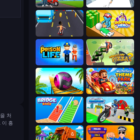
Paper Boy Race: Running Game
Break Free
Bus and Subway Runner
Doctor Hero
Prison Life
Where's My Pizza?
Rolling Balls Sea Race
My Perfect Theme Park
청을 처
Bridge Race
Moto Robots: Steel Trial
 이 흥