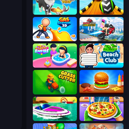
Pet Trainer Duel
Sky Balls 3D
Gas Station 3D
Ramp Bike Jumping
Spa Empire
Beach Club
Grass Cutter: Mowing Simulator
Burger Cafe
Jet Boat Racing
Pizza Maker