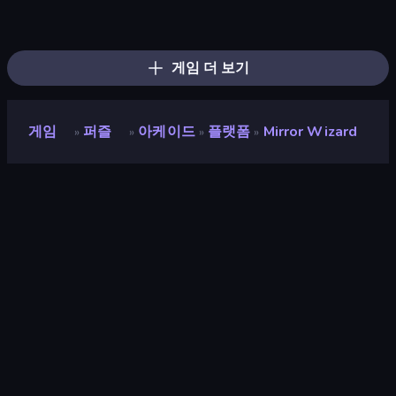
Screw Out: Bolts and Nuts
Piece of Cake: Merge and Bake
Piles of Mahjong
Arrow Escape
Skydom
Alchemy: Merge Elements
Nonogram Square
Line Driver
Mergest Kingdom
Match Masters
Paint Room Escape
Pixel Blast
Land Explorers: Merge & Build
Color Tap: Coloring by Numbers
Elemental Monsters: Merge
Mansion Tale: Merge Secrets
Find The Cow
Yarn Fever! Unravel Puzzle
게임 더 보기
게임
퍼즐
아케이드
플랫폼
Mirror Wizard
»
»
»
»
Mirror Wizard
개발자
NoaDev
평점
9.3
(
지난 6개월 기준
)
출시
2022년 11월
게임 엔진
HTML5
플랫폼
브라우저 (데스크톱, 모바일, 태블릿),
CrazyGames 앱 (iOS, Android)
방향성
가로 / 세로