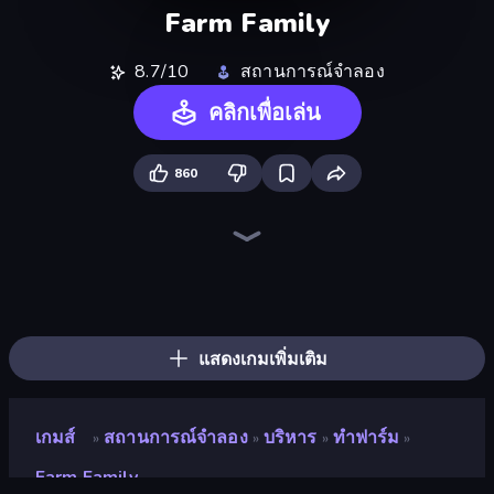
Farm Family
8.7/10
สถานการณ์จำลอง
คลิกเพื่อเล่น
860
Bus Simulator: EVO
Life Simulator: Road to Riches
Prison Life
Hedgies
Empire City
Driving School Simulator
Donut Place
Trash Master
Grow A Garden | Growden.io
Furniture Master: Idle Tycoon
Candy Packing Store
My Perfect Farm
Gym Boss
Hypermarket 3D
Burger Life
My Perfect Theme Park
High School Teacher Simulator
Idle Billionaire Tycoon
แสดงเกมเพิ่มเติม
เกมส์
สถานการณ์จำลอง
บริหาร
ทำฟาร์ม
»
»
»
»
Farm Family