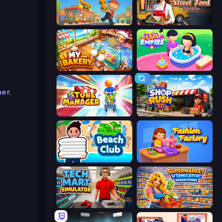
Burger Life
Street Food Simulator
My bakery
Spa Empire
ner
,
Store Manager
Shop Rush 3D
Beach Club
Fashion Factory
Tech Mart Simulator
Supermarket Simulator: Dream Store