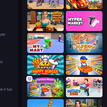
Gym Simulator 2024
My Perfect Theme Park
Burger Restaurant Simulator 3D
Hypermarket 3D
otti
My Mart
Laundry Rush
oi
Happy Burger
Supermarket Manager
e il tuo
Furniture Master: Idle Tycoon
Outlets Rush