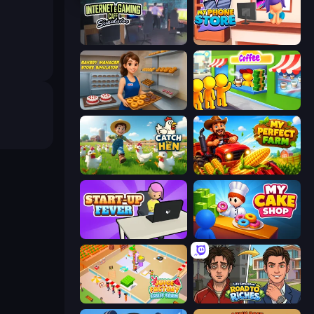
Internet and Gaming Cafe Simulator
My Phone Store
Bakery Manager: Store Simulator
Coffee Idle
Catch the Hen
My Perfect Farm
StartUp Fever
My Cake Shop
Juice Factory - Fruit Farm
Life Simulator: Road to Riches