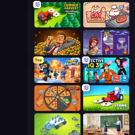
Lumber Harvest: Tree Cutting Game
Cat Snack Bar
Idle Billionaire Tycoon
Home Pin 2
Top
Tower Battle
Detective IQ 3
Ring Restaurant
Stone Grass: Mowing Simulator