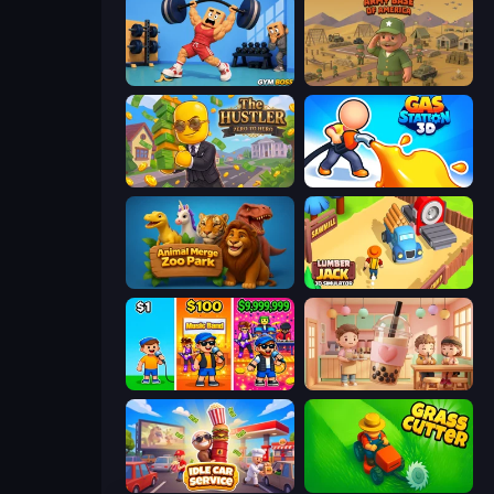
Gym Boss
Army Base Of America
The Hustler
Gas Station 3D
Animal Merge Zoo Park
Lumberjack 3D Simulator
Music Band
Boba Shop
Idle Car Service: Tycoon
Grass Cutter: Mowing Simulator