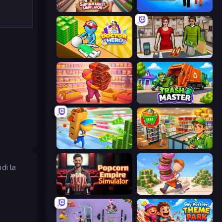
Supermarket Simulator: Store Manager
Prison Life
Doctor Hero
Shop Master 3D
Candy Packing Store
Trash Master
Supermarket Empire
Supermarket Simulator: Desert
di la
Popcorn Empire Simulator
Donut Place