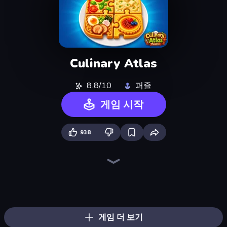
Culinary Atlas
8.8/10
퍼즐
게임 시작
938
Jelly Dye
Logic Chain Master
Thread Sort: Knit Pictures
Spot the Difference Forever
Pizza Maker
Ball Roll
Draw Missing Part | DOP Puzzle
Westward Puzzle Saga
Numicolor
Hypermarket 3D
Rope Stitch Puzzle
Burger Cafe
Coloring by Numbers: Pixel House
Find Sort Match - Puzzle
Jigpic Solitaire
Favorite Puzzles
Blockogramm
Jelly Merge: Upgrade & Sell
게임 더 보기