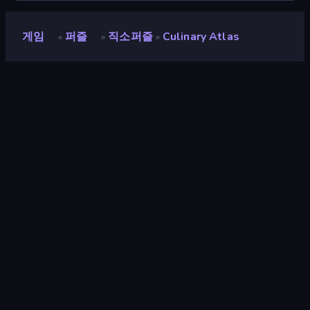
게임
퍼즐
직소퍼즐
Culinary Atlas
»
»
»
Culinary Atlas
평점
8.8
(
지난 6개월 기준
)
출시
2026년 6월
마지막 업데이트
2026년 6월
게임 엔진
HTML5
플랫폼
브라우저 (데스크톱, 모바일, 태블
릿), CrazyGames 앱 (iOS,
Android)
방향성
가로 / 세로
퍼즐
565
모바일
2,348
음식
85