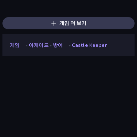
Craft and Battle
Wild Archer: Castle Defense
State Wars: Conquer Them All
Ant Kingdom Rush
TimeWarriors
Kings Clash
North War
Age Evolution Run
Machine Eater
Age Of Arms
City Takeover
Tower Battle
War Sea
Archer Clash
Crazy Vikings Life
Age of Heroes
Epic Army Clash
Road Survival
게임 더 보기
게임
아케이드
방어
Castle Keeper
»
»
»
Castle Keeper
개발자
Everplay
평점
8.7
(
지난 6개월 기준
)
출시
2022년 10월
마지막 업데이트
2023년 10월
게임 엔진
Unity 2021
플랫폼
브라우저 (데스크톱, 모바일, 태블
릿), CrazyGames 앱 (Android)