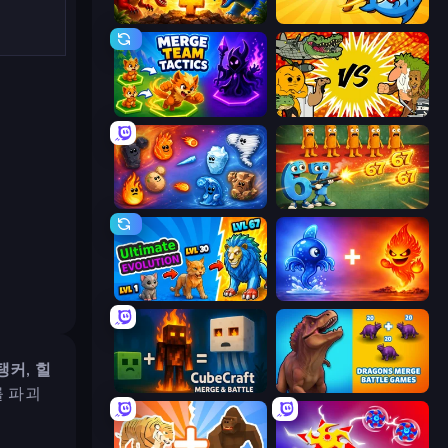
Jurassic Merge: Dino Evolution
Steal Brainrot Survivors
Merge Team Tactics
Ultimate Brainrot Battle
Elemental Merge
Brainrot Tower Defense
Ultimate Evolution
Elemental Monsters: Merge
탱커, 힐
CubeCraft: Merge & Battle
Dragons Merge: Battle Games
 파괴