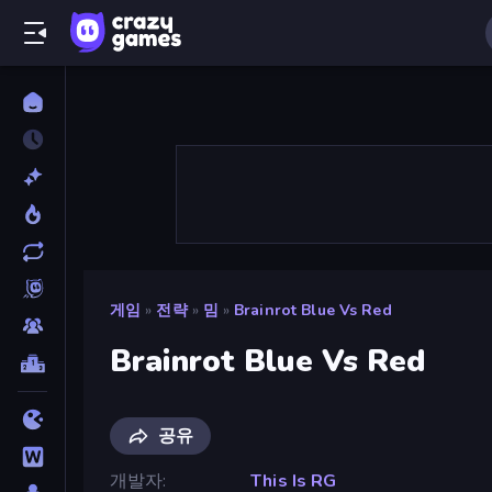
게임
»
전략
»
밈
»
Brainrot Blue Vs Red
Brainrot Blue Vs Red
공유
개발자
This Is RG