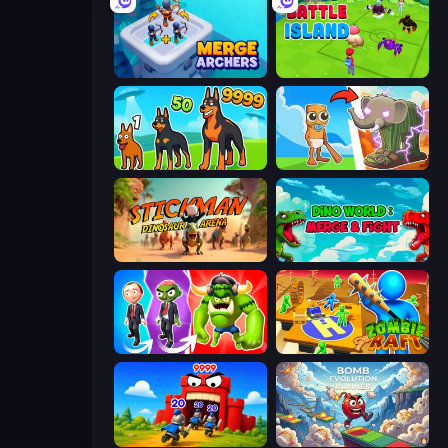
Merge Archers
Battle Island
Dogs vs Aliens
Brainrot Evolution
Stickman: Dinosaur Arena
Dino World: Merge & Fight
Infection Town of Zombies
Zombie Raft
TimeWarriors
Bomb Evolution Runner