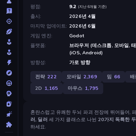
평점
9.2
(
지난 6개월 기준
)
출시
2026년 4월
마지막 업데이트
2026년 6월
게임 엔진
Godot
플랫폼
브라우저 (데스크톱, 모바일, 태블릿
(iOS, Android)
방향성
가로 방향
전략
222
모바일
2,369
밈
66
배
2D
1,165
마우스
1,795
혼란스럽고 유쾌한 두뇌 파괴 전장에 뛰어들어, 
러, 딜러
세 가지 클래스로 나뉜
20가지 독특한 
하세요.