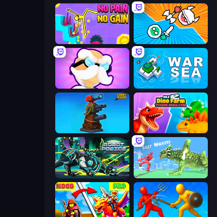
No Pain No Gain - Ragdoll Sandbox
Merge Knights!
Mutant Idle
War Sea
Furry Road
Idle Dino Farm Tycoon Simulator 3D
Robot Police Iron Panther
Silly Walkers