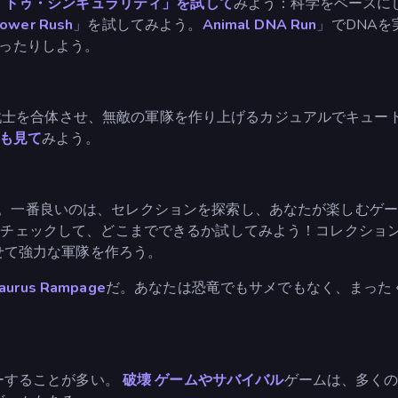
・トゥ・シンギュラリティ」を試して
みよう：科学をベースに
Tower Rush
」を試してみよう。
Animal DNA Run
」でDNAを
ったりしよう。
戦士を合体させ、無敵の軍隊を作り上げるカジュアルでキュー
ーも見て
みよう。
ムがある。一番良いのは、セレクションを探索し、あなたが楽しむ
を
チェックして、どこまでできるか試してみよう！コレクショ
せて強力な軍隊を作ろう。
aurus Rampage
だ。あなたは恐竜でもサメでもなく、まった
ーすることが多い。
破壊
ゲームやサバイバル
ゲームは、多く