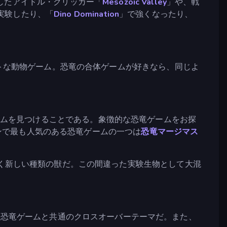
したアイドル・クリッカー「
Mesozoic Valley
」や、戦
実験したり、「
Dino Domination
」で強くなったり、
トな動物ゲーム。恐竜の合体ゲームが好きなら、同じよ
ゲームを見つけることである。象徴的な恐竜ゲームをお探
ンで最も人気のある恐竜ゲームの一つは
恐竜マージマス
く新しい種類の獣だ。この間違った実験生物として大混
の恐竜ゲームと共通のクロスオーバーテーマだ。また、