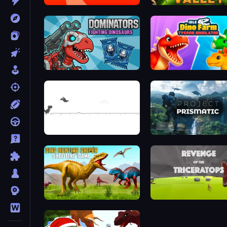
Dino Crowd
Dominators: Fighting Dinosaurs
Dino Game
Project Prismatic
Dino Hunting Sniper Shooting Game
Revenge of the Tricerato