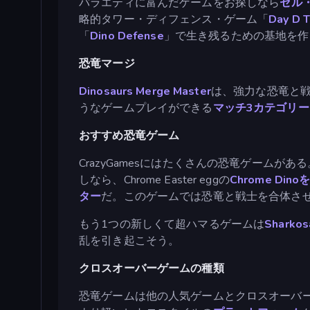
バラエティに富んだゲームをお探しなら
セル
略的タワー・ディフェンス・ゲーム「
Day D 
「
Dino Defense
」で生き残るための基地を作
恐竜マージ
Dinosaurs Merge Master
は、強力な恐竜と
うなゲームプレイができる
マッチ3カテゴリ
おすすめ恐竜ゲーム
CrazyGamesにはたくさんの恐竜ゲー
しなら、Chrome Easter eggの
Chrome Dino
ター
だ。このゲームでは恐竜と戦士を合体さ
もう1つの新しくて超ハマるゲームは
Sharkos
乱を引き起こそう。
クロスオーバーゲームの種類
恐竜ゲームは他の人気ゲームとクロスオーバ