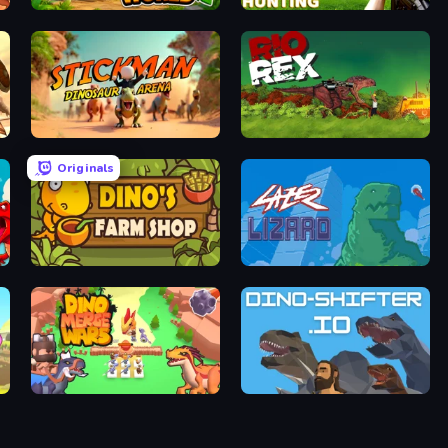
Dino World
Dino Hunting Jurassic World
Stickman: Dinosaur Arena
Rio Rex
Originals
Dino's Farm Shop
Laser Lizard
Dino Merge Wars
DinoShifter.io