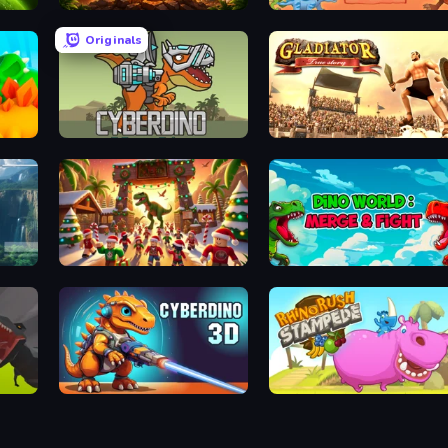
Cell to Singularity: Mesozoic Valley
Jurassic Merge: Dino Evolution
Dinosaurs Merge Master
Originals
Idle Dino Farm Tycoon Simulator 3D
CyberDino: T-Rex vs Robots
Gladiator: True Story
My Dinoland
Dino World: Merge & Fight
ps
CyberDino 3D
Rhino Rush Stampede