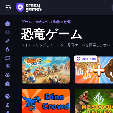
ゲーム
»
かわいい
»
動物
»
恐竜
恐竜ゲーム
タイムスリップしてデジタル恐竜ゲームを探索し、サバ
ぼう。
Originals
Day D Tower Rush
Animal DNA Run