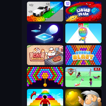
Obby: Supercar Race on Keyboard
Liquid Swarm
Tile Jumper 3D
Man Runner 2048
Cat Snack Bar
Bubble Blast
Bubble Story
Soccer Dash