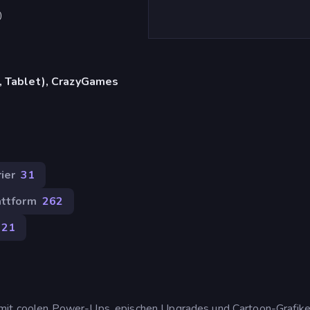
)
, Tablet), CrazyGames
ier
31
attform
262
221
 mit coolen Power-Ups, epischen Upgrades und Cartoon-Grafike