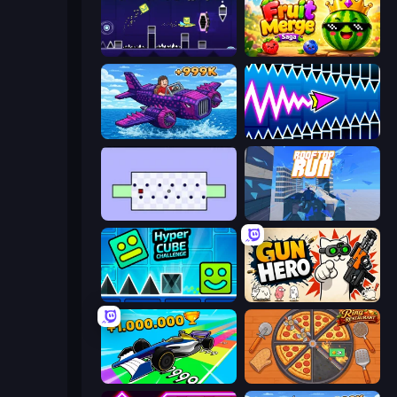
Geometry Game
Watermelon Fruit Merge Saga
Obby Plane Power Challenge: Fly
Wave Dash: Geometry Arrow
World's Hardest Game
Rooftop Run
Hyper Cube Challenge
Gun Hero: Cat Survival
Obby Car Challenge: Drive
Ring Restaurant