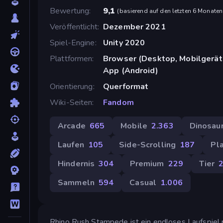
Bewertung
9,1
(
basierend auf den letzten 6 Monaten
Veröffentlicht
Dezember 2021
Spiel-Engine
Unity 2020
Plattformen
Browser (Desktop, Mobilgerät
App (Android)
Orientierung
Querformat
Wiki-Seiten
Fandom
Arcade
665
Mobile
2.363
Dinosaur
Laufen
105
Side-Scrolling
187
Pl
Hindernis
304
Premium
229
Tier
Sammeln
594
Casual
1.006
Rhino Rush Stampede ist ein endloses Laufspiel