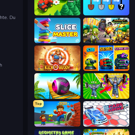
Lumber Harvest: Tree Cutting Game
Merge Tools - Merge and Dig
hte. Du
Slice Master
Zombies 4 Weapon Merge
ch
Kick the Buddy
Pumpkin Defense: Merge Cannon
Rolling Balls Sea Race
Obby: Gym Simulator, Escape
Top
Obby: +1 Click Wall Breaker
Cars Arena