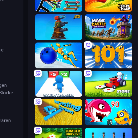
Archer Ragdoll Masters
Jelly Dash
Furry Road
Mage Castle Idle Defense
je
Playground Man! Ragdoll Show!
Numbers Arena
ngen
Blöcke.
Count Masters: Stickman Games
Stone Grass: Mowing Simulator
rären
Harvesting Season
Fish Eat Getting Big