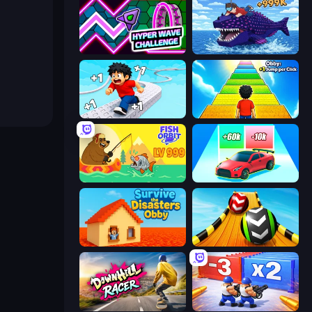
Hyper Wave Challenge
Obby Fish Challenge: Ride
Speed per Click: Obby
Obby: +1 Jump per Click
Fish Orbit
Upgrade the Supercar 3D
Survive the Disasters: Obby
Sky Balls 3D
Downhill Racer
Battle Brigade