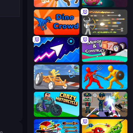
Animal DNA Run
Dino Domination
Dino Crowd
Ragdoll Archers
Space Waves
Merge & Construct
Draw Crash Race
Epic Sword Battle! Fight in Arena
Crazy Motorcycle
Find The Alien
n.