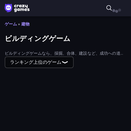
ゲーム
»
建物
ビルディングゲーム
ビルディングゲームなら、採掘、合体、建設など、成功への道を
創造的に切り開くことができる。あらゆるイマジネーションに対
ランキング上位のゲーム
応する建築ゲームがある。
Steam City
Global City
Kingdom Solitaire
The Final Earth 2
WinterCraft: Survival in the Forest
Home Builder 3D
Noob Digger: Pro Drill Miner
Build your Rocket
Voxorp
Road Master 3D
Knights & Brides
Halloween Merge
Construction Set - 3D Builder
Roombox Design
Road Battle: Gather the Gang
Cube Island 3D
Underwater Survival
HappyVille Merge Farm
Trap Craft 2
Boomdozer
Cube Commander
Grow Cube
Cubox.io
My Dinoland
Christmas Mansion
Happy Town
Crazy Vikings Life
Island Expander
Noob: Island Escape
Beaver Builder
The Hustler
Build And Run
Little Shop
Kobolm Rescue
Raft Life
Frost Land - Snow Survival