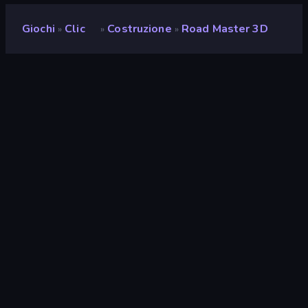
Giochi
Clic
Costruzione
Road Master 3D
»
»
»
Road Master 3D
Sviluppatore
Boombit
Valutazione
9,2
(
negli ultimi 6 mesi
)
Rilasciato
dicembre 2024
Ultimo aggiornamento
gennaio 2025
Motore di gioco
Unity 2021
Piattaforme
Browser (desktop, mobile,
tablet), App CrazyGames
(Android), App Store (iOS,
Android)
Orientamento
Orizzontale / Verticale