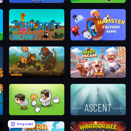
Emoji Hunt
Lhama Clicker
ZooCraft
Hamster Factory ASMR
Underbite: Rat Rumble Idle War
Goat Escape!
Noob's Chicken Farm Tycoon
Ascent
Originals