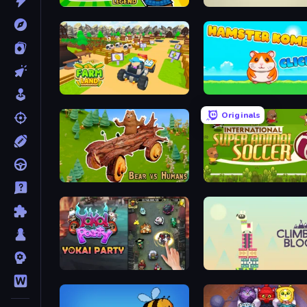
Raccoon Legend
Pet Clicker
Farm Land 3D
Hamster Kombat Clicker
Originals
Bear vs Humans
Yokai Party
Climbing Block