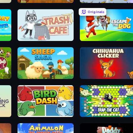
Happy Safari
Apes Fighting Gorilla Game
Originals
Trash Cafe
Escape the Dog
International Super Animal Soccer
Sheep Saga
Chihuahua Clicker
Bird Dash
Trap the Cat 2D