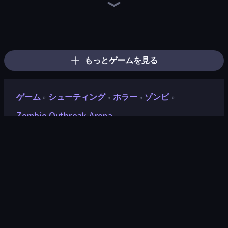
SkillWarz
Western Sniper
Metal Guns Fury
Redcoats.io
Rift of Hell: Demons War
Fragen
Doomsday Shooter
Guns of Rage
Laser Tanks
Horde Crusher
Kirka.io
Shoot First Fast: Gun Duel
10 Bullets - HTML 5
Gun Master
Sniper Mission
Destroy Base
CS: Chaos Squad
Gun Fu: Stickman 2
もっとゲームを見る
ゲーム
シューティング
ホラー
ゾンビ
»
»
»
»
Zombie Outbreak Arena
Zombie Outbreak Arena
開発者
dekman
評価
9.1
(
過去6ヶ月間のデータに基づく
)
リリース日
2019年10月
ゲームエンジン
HTML5