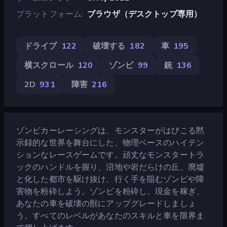
プラットフォーム
ブラウザ（デスクトップ専用）
ドライブ
122
破壊する
182
車
195
横スクロール
120
ゾンビ
99
銃
136
2D
931
障害
216
ゾンビカーレーシングは、モンスターがはびこる黙
示録的な世界を舞台にした、物理ベースのハイテン
ションなレースゲームです。頑丈なモンスタートラ
ックのハンドルを握り、沼地や岩だらけの丘、廃墟
と化した都市を駆け抜け、行く手を阻むゾンビや障
害物を粉砕しよう。ゾンビを粉砕し、現金を稼ぎ、
あなたの車を破壊の獣にアップグレードしましょ
う。すべてのレベルがあなたのスキルと車を限界ま