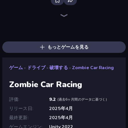
Racing Limits
Madness Cars Destroy
Deadly Descent
Crazy Plane Landing
Plane Chase
PolyTrack
The Cargo
Ramp Car VS Police: CHASE
Sportcars Crash
Crazy Hills
Drift.io
Traffic Rider
Hard Wheels
Hill Masters
Turbo Cars: Pipe Stunts
Hill Racing
Free Rally: Pripyat
Toy Rider
もっとゲームを見る
ゲーム
ドライブ
破壊する
Zombie Car Racing
»
»
»
Zombie Car Racing
評価
9.2
(
過去6ヶ月間のデータに基づく
)
リリース日
2025年4月
最終更新
2025年4月
ゲームエンジン
Unity 2022