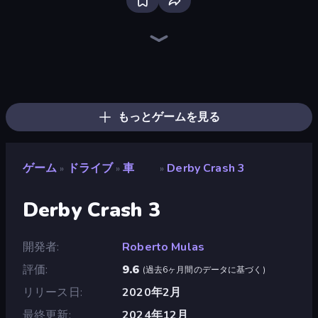
Racing Limits
Real Car Driving
Traffic Rider
Deadly Descent
Madness Cars Destroy
PolyTrack
Rally Racer Dirt
Mr. Racer - Car Racing
Drive Quest
Hustle & Drift in ZIL
Motor Sport Challenge Type R
Moto X3M
Tuning Car Racing
Obby: Car Crash Sandbox
Decorate My BMW M5
Deadly Rally
Real Drift World
City Car Driving Simulator: Stunt
もっとゲームを見る
ゲーム
ドライブ
車
Derby Crash 3
»
»
»
Derby Crash 3
開発者
Roberto Mulas
評価
9.6
(
過去6ヶ月間のデータに基づく
)
リリース日
2020年2月
最終更新
2024年12月