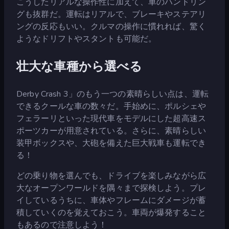
こうしたリアルな操作性に加えて、車のハンドリン
グも抜群だ。運転はリアルで、ブレーキやステアリ
ングの反応もいい。クルマの操作に慣れれば、驚く
ようなドリフトやスタントも可能だ。
壮大な車種から選べる
Derby Crash 3」のもう一つの素晴らしい点は、運転
できるクールな車の数々だ。手始めに、ポルシェや
フェラーリといった現代車をモデルにした超高速ス
ポーツカーが用意されている。さらに、素晴らしい
装甲ボックスや、大砲を備えた巨大戦車も運転でき
る！
どの乗り物を選んでも、ドライブを楽しみながら広
大なオープンワールドを隅々まで探検しよう。プレ
イしているうちに、車体やフレームにダメージが蓄
積していくのを覚えておこう。車両が爆発すること
もあるので注意しよう！