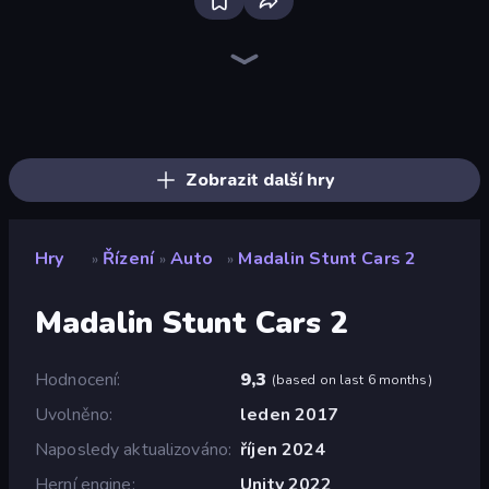
Traffic Rider
Racing Limits
Madness Cars Destroy
PolyTrack
Moto X3M
Xtreme Moto Mayhem
Ramp Car VS Police: CHASE
Cycle Extreme
Moto X3M 5: Pool Party
Moto X3M 6: Spooky Land
Sky Riders
Sunset Bike Racing
Trials Ice Ride
Moto X3M 4 Winter
Trial Mania
Trials Ride
Drift Escape
Paperly: Paper Plane Adventure
Zobrazit další hry
Hry
Řízení
Auto
Madalin Stunt Cars 2
»
»
»
Madalin Stunt Cars 2
Hodnocení
9,3
(
based on last 6 months
)
Uvolněno
leden 2017
Naposledy aktualizováno
říjen 2024
Herní engine
Unity 2022