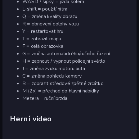
WASD / šipky = jízda kolem
L-shift = použití nitra
Q = změna kvality obrazu
R = obnovení polohy vozu
Y = restartovat hru
T = zobrazit mapu
F = celá obrazovka
G = změna automatického/ručního řazení
H = zapnout / vypnout policejní světlo
J = změna zvuku motoru auta
C = změna pohledu kamery
B = zobrazit středové zpětné zrcátko
M (2x) = přechod do hlavní nabídky
Mezera = ruční brzda
Herní video