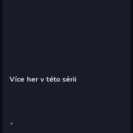
Více her v této sérii
Madalin
Pouze
stolní