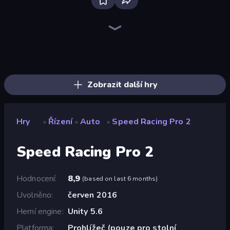
Real Car Driving
Traffic Rider
Ramp Car VS Police: CHASE
Racing Limits
Drive Quest
Deadly Descent
Hustle & Drift in ZIL
Deadly Rally
Parking Fury 3D: Side Hustle
Rally Racer Dirt
Syder Hyper Drive
Motor Sport Challenge Type R
Case Simulator: Cars
Real Drift World
Moto Racing Club
Racing in City
Tuning Car Racing
Obby: Car Crash Sandbox
Zobrazit další hry
Hry
Řízení
Auto
Speed Racing Pro 2
»
»
»
Speed Racing Pro 2
Hodnocení
8,9
(
based on last 6 months
)
Uvolněno
červen 2016
Herní engine
Unity 5.6
Platforma
Prohlížeč (pouze pro stolní