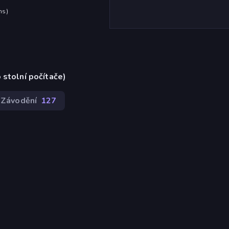
hs
)
 stolní počítače)
Závodění
127