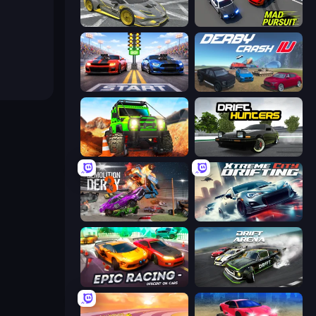
Wrong Way
Mad Pursuit
Street Racer 2
Derby Crash 4
Offroad Life 3D
Drift Hunters
Demolition Derby 3
Xtreme City Drifting
Epic Racing - Descent on Cars
Drift Arena