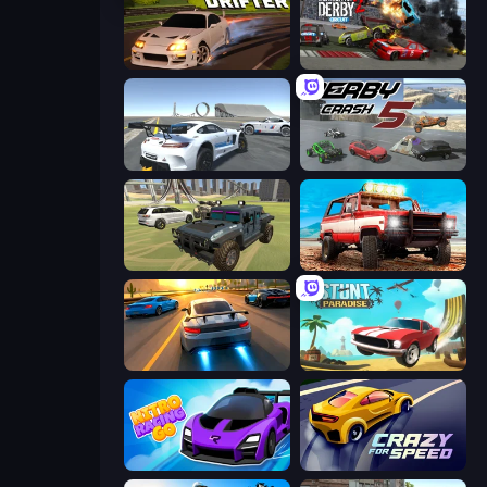
Extreme Drifter
Demolition Derby 2
Crazy Stunt Cars Multiplayer
Derby Crash 5
4x4 Offroader
Offroad Masters Challenge
Asphalt Rush
Stunt Paradise
Nitro Racing Go
Crazy for Speed