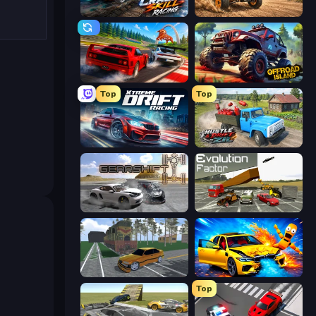
Crash Skill Racing
Deadly Rally
Racing: Online!
Offroad Island
Top
Top
Xtreme DRIFT Racing
Hustle & Drift in ZIL
Gearshift One
Evolution Factor
Obby: Car Crash Sandbox
BMG: Ragdoll Playground
Top