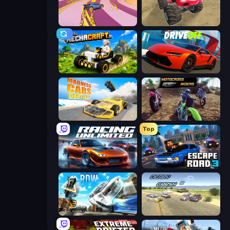
Sky Car Drift
Monster Cars: Ultimate Simulator
Mechacraft.io
DriveOff
Madness Cars Destroy
MotoCross Riders
Top
Racing Unlimited
Escape Road 3
Real Drift World
Derby Crash 3