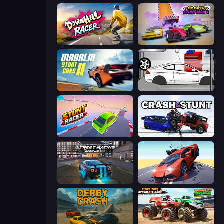
Downhill Racer
MR RACER Stunt Mania
Madalin Stunt Cars 2
Drag Racer V2
Stunt Racer
Crash & Stunt
Street Racing: Open World
Hyper Cars Ramp Crash