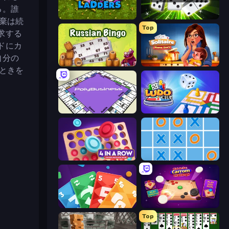
る。誰
Snakes and Ladders
Domino Duel
廃棄は続
Top
求する
ドにカ
自分の
Russian Bingo
Solitaire Home Story
とときを
PolyBusiness (Unofficial Monopoly)
Ludo Club
Connect 4 Online Multiplayer
Tic Tac Toe Online
Foono Online Multiplayer
Disk Strike: Carrom Challenge
Top