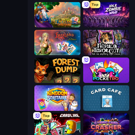
Top
Emerland Solitaire Card Game
Idle Zombie Wave: Survivors
Emerland Solitaire Endless Journey
Nébula Tarot Cat
Forest Dump
Pocketro
Kingdom Solitaire
Card Cafe
Top