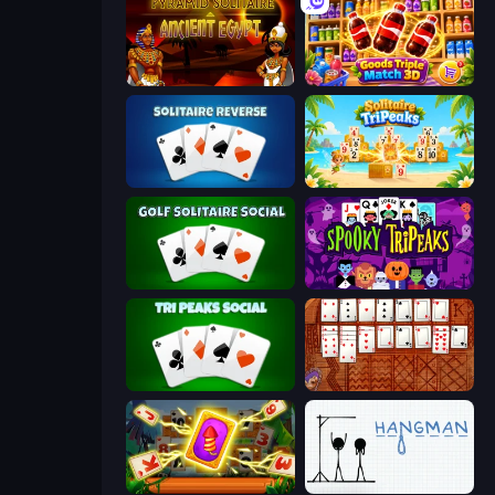
Pyramid Solitaire Ancient Egypt
Goods Triple Match 3D
Solitaire Reverse
Solitaire TriPeaks
Golf Solitaire
Spooky Tripeaks
Tri Peaks Social
Algerian Solitaire
Solitaire: The Great Journey
Hangman