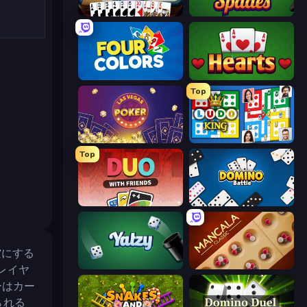
Gin Rummy Mania
Spades
Four Colors
Hearts: Classic
Top
Las Vegas Poker
Ludo King
Top
DUO With Friends
Domino Battle
空にする
Yatzy
Mancala Classic
レイヤ
ーはカー
られる