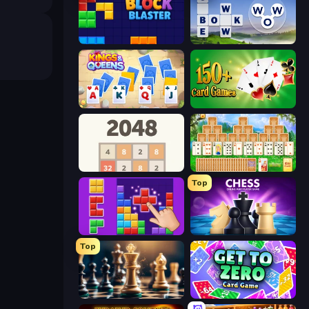
ブロックブラスト
Words of Wonders
Kings and Queens Solitaire TriPeaks
Classic Card Games Collection
2048
Magic Towers Solitaire
Top
BlockBuster Puzzle
Chess Online Multiplayer
Top
Chess Free
Get to Zero