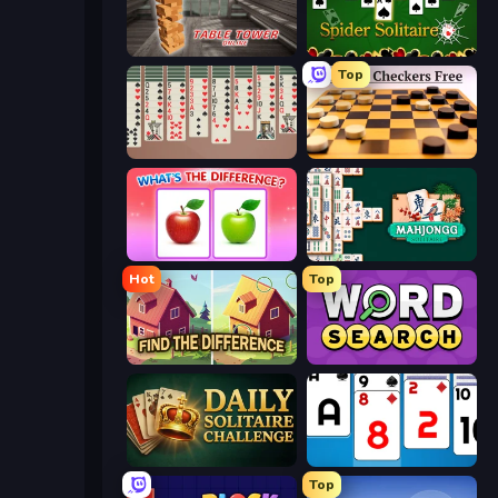
Table Tower Online
Spider Solitaire
Top
Spider Solitaire 2 Suits
English Checkers Free
What's The Difference?
Mahjongg Solitaire
Hot
Top
Find The Difference
Daily Word Search
Daily Solitaire Challenge
Social Solitaire
Top